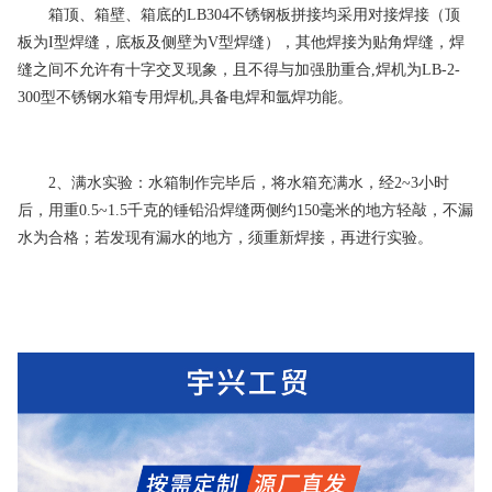
箱顶、箱壁、箱底的LB304不锈钢板拼接均采用对接焊接（顶
板为I型焊缝，底板及侧壁为V型焊缝），其他焊接为贴角焊缝，焊
缝之间不允许有十字交叉现象，且不得与加强肋重合,焊机为LB-2-
300型不锈钢水箱专用焊机,具备电焊和氩焊功能。
2、满水实验：水箱制作完毕后，将水箱充满水，经2~3小时
后，用重0.5~1.5千克的锤铅沿焊缝两侧约150毫米的地方轻敲，不漏
水为合格；若发现有漏水的地方，须重新焊接，再进行实验。