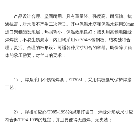
产品设计合理、坚固耐用、具有重量轻、强度高、耐腐蚀、抗
渗抗震，对水质不产生二次污染。其中保温水塔和保温水箱用50mm
进口聚氨酯发泡层，热损耗小，保温效果良好；接头用高频电阻缝
焊焊接，不易生锈漏水；内胆均采用sus304不锈钢板。结构独特合
理，灵活、合理的板形设计可适各种尺寸组合的容器。既保障了箱
体的承压需要，对丝口的要求：
1）、焊条采用不锈钢焊条，ER308L，采用钨极氩气保护焊接
工艺；
2）、焊接前应gb/T985-1998的规定打坡口，焊缝外形成尺寸应
符合jb/T794-1999的规定，并且要使得无虚焊、无夹渣；